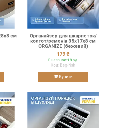
28х8 см
Органайзер для шкарпеток/
колгот/ременів 35х17х8 см
ORGANIZE (бежевий)
179 ₴
В наявності 8 од.
Beg-Nsk
Купити