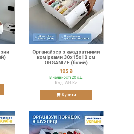
изни
Органайзер з квадратними
ий)
комірками 30х15х10 см
ORGANIZE (білий)
195 ₴
В наявності 20 од.
WH-Kv
Купити