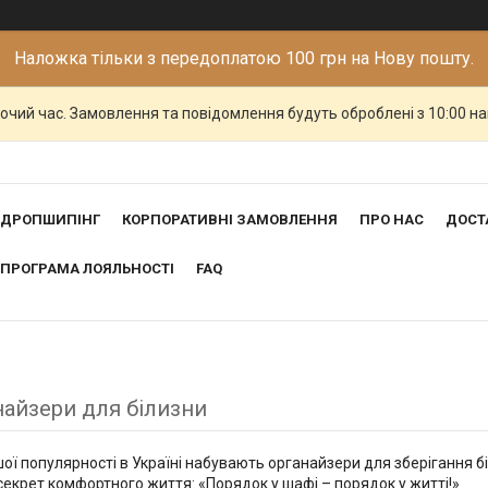
Наложка тільки з передоплатою 100 грн на Нову пошту.
бочий час. Замовлення та повідомлення будуть оброблені з 10:00 н
ДРОПШИПІНГ
КОРПОРАТИВНІ ЗАМОВЛЕННЯ
ПРО НАС
ДОСТ
ПРОГРАМА ЛОЯЛЬНОСТІ
FAQ
найзери для білизни
шої популярності в Україні набувають органайзери для зберігання бі
секрет комфортного життя: «Порядок у шафі – порядок у житті!»