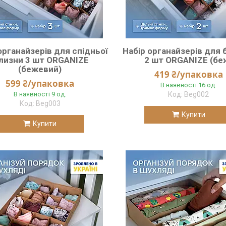
органайзерів для спідньої
Набір органайзерів для 
ілизни 3 шт ORGANIZE
2 шт ORGANIZE (бе
(бежевий)
419 ₴/упаковка
599 ₴/упаковка
В наявності 16 од.
В наявності 9 од.
Beg002
Beg003
Купити
Купити