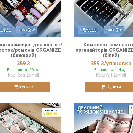
 органайзерів для колгот/
Комплект компактн
петок/ременів ORGANIZE
органайзерів ORGANIZE
(бежевий)
(білий)
359 ₴
359 ₴/упаковка
В наявності 20 од.
В наявності 14 од.
Beg-2small
WH-2small
Купити
Купити