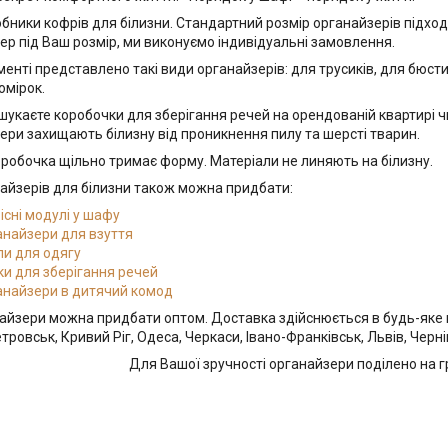
обники кофрів для білизни. Стандартний розмір органайзерів підход
ер під Ваш розмір, ми виконуємо індивідуальні замовлення.
менті представлено такі види органайзерів: для трусиків, для бюс
омірок.
шукаєте коробочки для зберігання речей на орендованій квартирі чи
ери захищають білизну від проникнення пилу та шерсті тварин.
робочка щільно тримає форму. Матеріали не линяють на білизну.
айзерів для білизни також можна придбати:
існі
модулі у шафу
анайзери для взуття
ли
для одягу
ки для зберігання речей
анайзери в дитячий комод
найзери можна придбати оптом. Доставка здійснюється в будь-яке мі
тровськ, Кривий Ріг, Одеса, Черкаси, Івано-Франківськ, Львів, Черн
Для Вашої зручності органайзери поділено на 