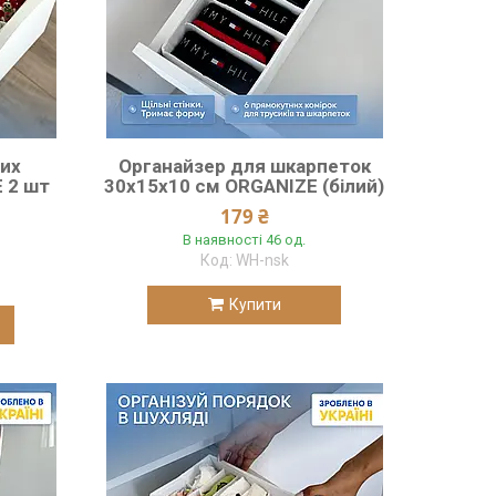
их
Органайзер для шкарпеток
 2 шт
30х15х10 см ORGANIZE (білий)
179 ₴
В наявності 46 од.
WH-nsk
Купити