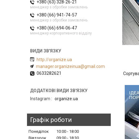
+380 (63) 328-26-21
менеджер з обробки замовлень
+380 (66) 941-74-57
менеджер з обробки замовлень
+380 (66) 694-06-47
менеджер корпоративного відділу
http://organize.ua
manager.organizeinua@gmail.com
0633282621
Instagram
organize.ua
Графік роботи
Понеділок
10:00
18:00
Вівторок
09:00
18:30