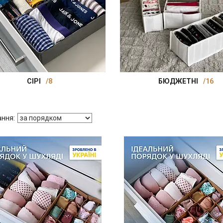
СІРІ
8
БЮДЖЕТНІ
16