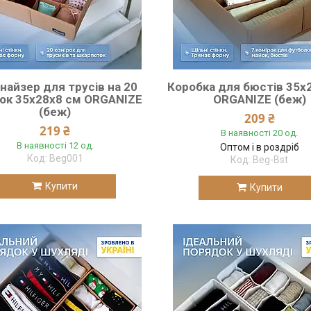
найзер для трусів на 20
Коробка для бюстів 35х
ок 35х28х8 см ORGANIZE
ORGANIZE (беж)
(беж)
209 ₴
219 ₴
В наявності 20 од.
В наявності 12 од.
Оптом і в роздріб
Beg001
Beg-Bst
Купити
Купити