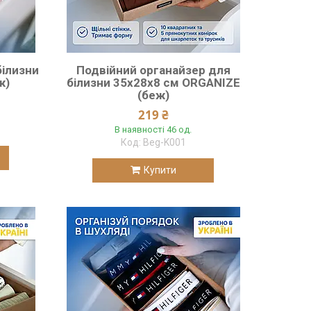
білизни
Подвійний органайзер для
ж)
білизни 35х28х8 см ORGANIZE
(беж)
219 ₴
В наявності 46 од.
Beg-K001
Купити