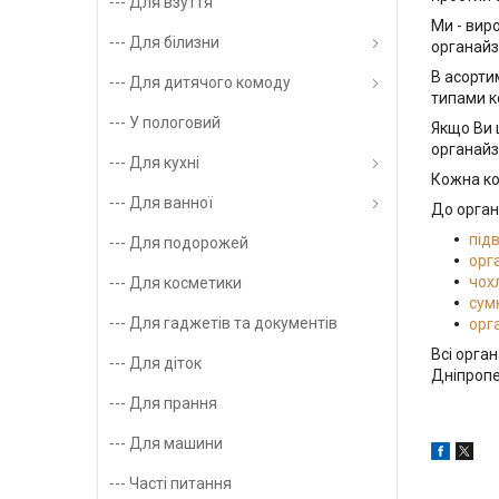
--- Для взуття
Ми - вир
--- Для білизни
органайз
В асорти
--- Для дитячого комоду
типами к
--- У пологовий
Якщо Ви 
органайз
--- Для кухні
Кожна ко
--- Для ванної
До орган
підв
--- Для подорожей
о
рг
чох
--- Для косметики
сум
--- Для гаджетів та документів
орг
Всі орга
--- Для діток
Дніпропе
--- Для прання
--- Для машини
--- Часті питання