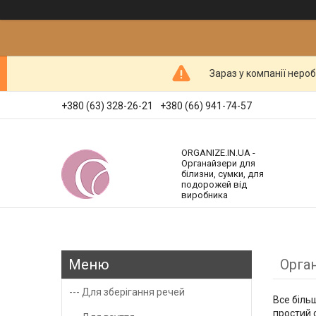
Зараз у компанії неро
+380 (63) 328-26-21
+380 (66) 941-74-57
ORGANIZE.IN.UA -
Органайзери для
білизни, сумки, для
подорожей від
виробника
Орга
--- Для зберігання речей
Все біль
простий 