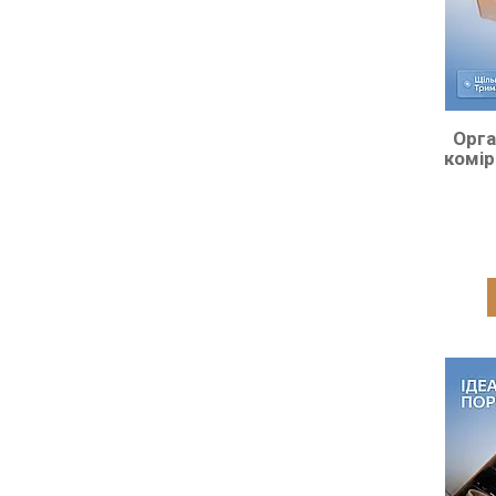
Орга
комір