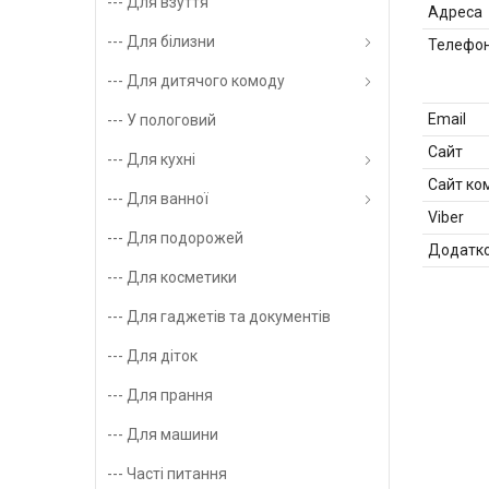
--- Для взуття
--- Для білизни
--- Для дитячого комоду
--- У пологовий
--- Для кухні
--- Для ванної
--- Для подорожей
--- Для косметики
--- Для гаджетів та документів
--- Для діток
--- Для прання
--- Для машини
--- Часті питання