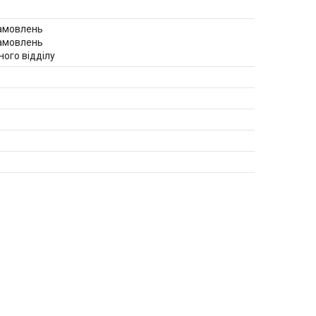
амовлень
амовлень
ого відділу