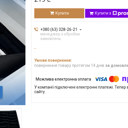
Купити
Купити з
+380 (63) 328-26-21
менеджер з обробки
замовлень
повернення товару протягом 14 днів
за домовл
У компанії підключені електронні платежі. Тепе
сайту.