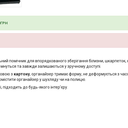
0ГРН
ний помічник для впорядкованого зберігання білизни, шкарпеток, к
е мнуться та завжди залишаються у зручному доступі.
новою з
картону
, органайзер тримає форму, не деформується з час
помістити органайзер у шухляду чи на полицю.
 підходить до будь-якого інтер’єру.