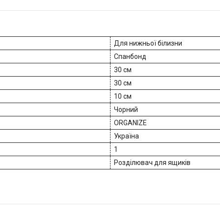
Для нижньої білизни
Спанбонд
30 см
30 см
10 см
Чорний
ORGANIZE
Україна
1
Розділювач для ящиків