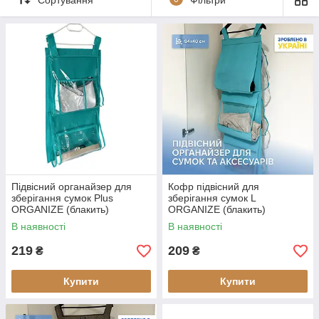
зробити без органайзера для зберігання речей.
Ставлячи сумочки в шафу, є ризик одного разу нагромадити
поверх них що-небудь. Тим самим зіпсувати форму. Адже
вільного місця у гардеробній завжди не вистачає. Якщо у вас
саме така ситуація, то варто придбати підвісний органайзер
для сумок.
Компанія ORGANIZE пропонує модель власного
виробництва. Ми подбали про те, щоб вам було зручно ним
користуватися. Спеціалізований кофр допоможе поліпшити
організацію зберігання в шафі або гардеробній кімнаті.
Зробить доступ до сумок зручним і збереже їхній вид.
Підвісний органайзер для
Кофр підвісний для
зберігання сумок Plus
зберігання сумок L
ORGANIZE (блакить)
ORGANIZE (блакить)
В наявності
В наявності
219
209
₴
₴
Купити
Купити