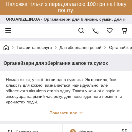
Наложка тільки з передоплатою 100 грн на Нову
пошту.
ORGANIZE.IN.UA - Органайзери для білизни, сумки, для по
Товари та послуги
Для зберігання речей
Органайзер
Органайзери для зберігання шапок та сумок
Немає жінки, у якої тільки одна сумочка. Як правило, їхня
кількість для кожної визначається індивідуально, але
збігається з кількістю стилів одягу. Також у кожної є варіант
аксесуара на різний час року, для повсякденного носіння та
урочистих подій.
У більшості сумок мінімум 4, а ось максимум вже залежить
Показати все
лише від настрою. Кожен аксесуар вибирається з любов'ю до
краси і комфорту. Тому хочеться якомога довше зберегти
його новий зовнішній вигляд. Однак це практично неможливо
Сортування
0
Фільтри