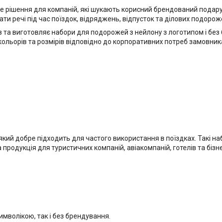
 рішення для компаній, які шукають корисний брендований подаруно
ти речі під час поїздок, відряджень, відпусток та ділових подорож
 та виготовляє набори для подорожей з нейлону з логотипом і без
кольорів та розмірів відповідно до корпоративних потреб замовник
 який добре підходить для частого використання в поїздках. Такі 
 продукція для туристичних компаній, авіакомпаній, готелів та бізне
мволікою, так і без брендування.