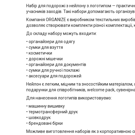
Набір для подорожі з нейлону з логотипом — практичне
учасників заходів. Такі набори допомагають організува
Компанія ORGANIZE є виробником текстильних виробів
дозволяє створювати комплекти різної комплектації, 
До складу набору можуть входити:
• органайзери для одягу
• сумки для взуття
• косметички
• дорожні мішечки
• органайзери для документів
• сумки для ручної поклажі
• аксесуари для подорожей
Нейлон є легким, міцним та зносостійким матеріалом,
подарунки для співробітників, welcome pack, сувенірна
Для нанесення логотипів використовуємо:
• машинну вишивку
• термотрансферний друк
• шовкодрук
• брендовані бірки
Можливе виготовлення наборів як з корпоративною си