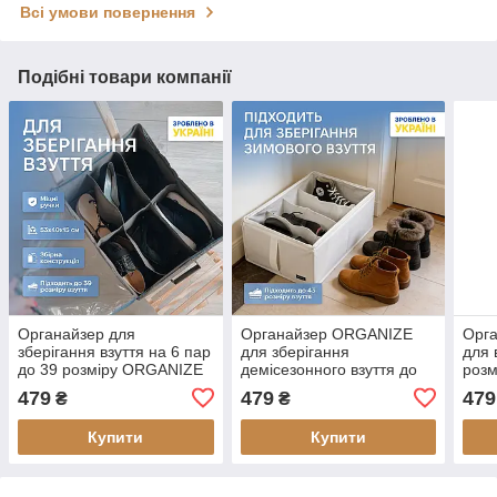
Всі умови повернення
Подібні товари компанії
Органайзер для
Органайзер ORGANIZE
Орг
зберігання взуття на 6 пар
для зберігання
для 
до 39 розміру ORGANIZE
демісезонного взуття до
розм
(сірий)
42 розміру 48х34х20 см
(чор
479
479
479
₴
₴
(білий)
Купити
Купити