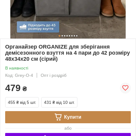
Органайзер ORGANIZE для зберігання
демісезонного взуття на 4 пари до 42 розміру
48х34х20 см (сірий)
В наявності
Код: Grey-O-4
Опт і роздріб
479
₴
455 ₴
від 5 шт.
431 ₴
від 10 шт.
Купити
або