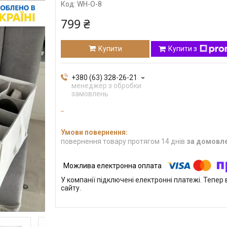
Код:
WH-O-8
799 ₴
Купити
Купити з
+380 (63) 328-26-21
менеджер з обробки
замовлень
повернення товару протягом 14 днів
за домовл
У компанії підключені електронні платежі. Тепе
сайту.