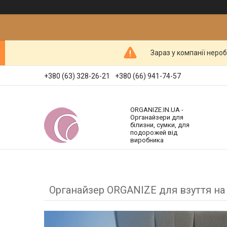
Зараз у компанії неро
+380 (63) 328-26-21
+380 (66) 941-74-57
ORGANIZE.IN.UA -
Органайзери для
білизни, сумки, для
подорожей від
виробника
Органайзер ORGANIZE для взуття на 8