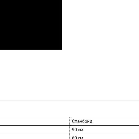
Спанбонд
90 см
60 см