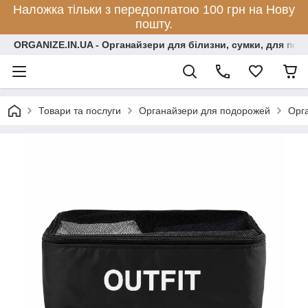
Наложка тільки з передоплатою 100 грн на Нову
пошту.
ORGANIZE.IN.UA - Органайзери для білизни, сумки, для по
Товари та послуги
Органайзери для подорожей
Орга