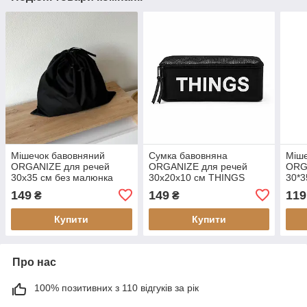
Мішечок бавовняний
Сумка бавовняна
Міше
ORGANIZE для речей
ORGANIZE для речей
ORG
30х35 см без малюнка
30х20х10 см THINGS
30*3
чорний (M-X-big-black)
(чорна)
(M-b
149
149
119
₴
₴
Купити
Купити
Про нас
100% позитивних з 110 відгуків за рік