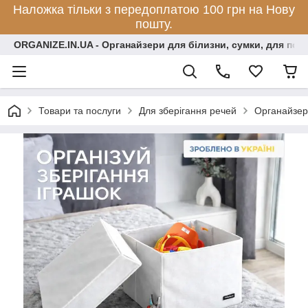
Наложка тільки з передоплатою 100 грн на Нову
пошту.
ORGANIZE.IN.UA - Органайзери для білизни, сумки, для по
Товари та послуги
Для зберігання речей
Органайзери