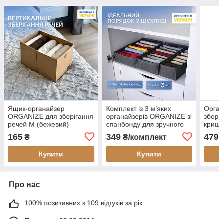
Ящик-органайзер
Комплект із 3 м’яких
Орга
ORGANIZE для зберігання
органайзерів ORGANIZE зі
збер
речей M (бежевий)
спанбонду для зручного
кри
зберігання дитячих речей і
біли
165
349
479
₴
₴/комплект
білизни (сірий)
Купити
Купити
Про нас
100% позитивних з 109 відгуків за рік