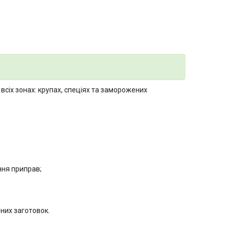
 всіх зонах: крупах, спеціях та заморожених
ння приправ;
йних заготовок.