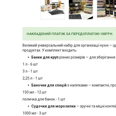
НАКЛАДЕНИЙ ПЛАТІЖ ЗА ПЕРЕДОПЛАТОЮ 100ГРН
Великий універсальний набір для організації кухні — і
продуктах. У комплект входить:
Банки для круп
різних розмірів — для зберігання
1 л - 6 шт
3 л - 1 шт
2,25 л - 1 шт
Баночки для спецій
з наліпками — компактні, пр
150 мл - 12 шт
поличка для банок - 1 шт
Судочки для морозилки
— зручні та міцні конт
1000 мл - 3 шт