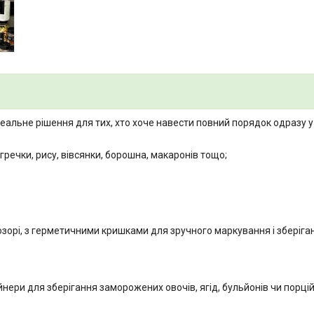
деальне рішення для тих, хто хоче навести повний порядок одразу у
 гречки, рису, вівсянки, борошна, макаронів тощо;
озорі, з герметичними кришками для зручного маркування і зберіга
ейнери для зберігання заморожених овочів, ягід, бульйонів чи порці