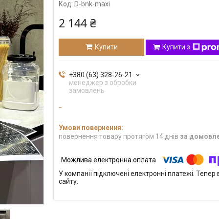
Код:
D-bnk-maxi
2 144 ₴
Купити
Купити з
+380 (63) 328-26-21
менеджер з обробки
замовлень
повернення товару протягом 14 днів
за домовл
У компанії підключені електронні платежі. Тепе
сайту.