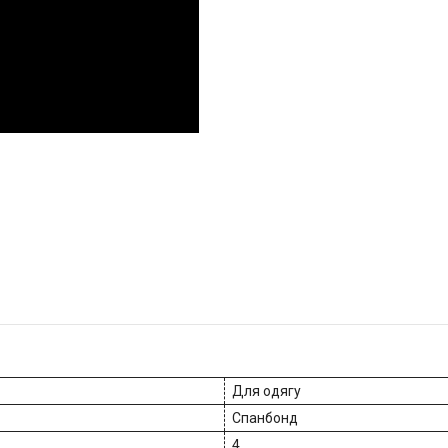
Для одягу
Спанбонд
4