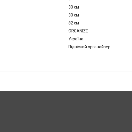
30 см
30 см
82 см
ORGANIZE
Україна
Підвісний органайзер