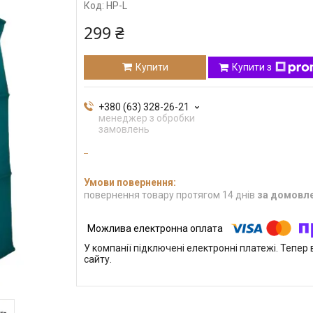
Код:
HP-L
299 ₴
Купити
Купити з
+380 (63) 328-26-21
менеджер з обробки
замовлень
повернення товару протягом 14 днів
за домовл
У компанії підключені електронні платежі. Тепе
сайту.