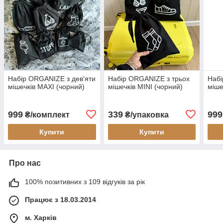
Набір ORGANIZE з дев'яти
Набір ORGANIZE з трьох
Набі
мішечків MAXI (чорний)
мішечків MINI (чорний)
міше
999
339
999
₴/комплект
₴/упаковка
Купити
Купити
Про нас
100% позитивних з 109 відгуків за рік
Працює з 18.03.2014
м. Харків