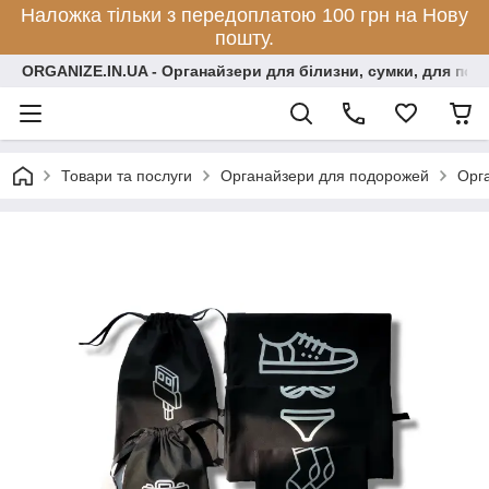
Наложка тільки з передоплатою 100 грн на Нову
пошту.
ORGANIZE.IN.UA - Органайзери для білизни, сумки, для по
Товари та послуги
Органайзери для подорожей
Орга