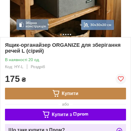
Ящик-органайзер ORGANIZE для зберігання
речей L (сірий)
В наявності 20 од.
Код: HY-L
Роздріб
175
₴
Купити
або
Купити з
Що таке купити з Пром?