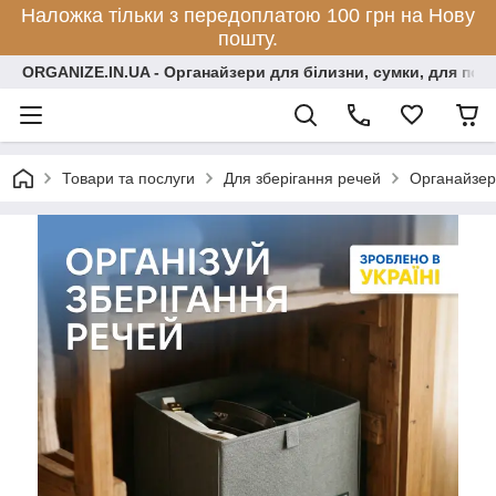
Наложка тільки з передоплатою 100 грн на Нову
пошту.
ORGANIZE.IN.UA - Органайзери для білизни, сумки, для по
Товари та послуги
Для зберігання речей
Органайзери