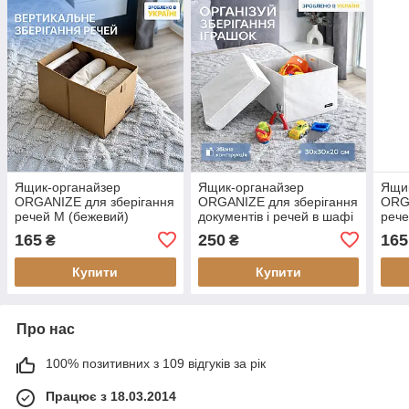
Ящик-органайзер
Ящик-органайзер
Ящи
ORGANIZE для зберігання
ORGANIZE для зберігання
ORGA
речей M (бежевий)
документів і речей в шафі
рече
L (білий)
(біл
165
250
165
₴
₴
Купити
Купити
Про нас
100% позитивних з 109 відгуків за рік
Працює з 18.03.2014