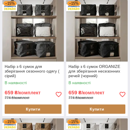
–15%
–15%
Набір з 6 сумок для
Набір з 6 сумок ORGANIZE
зберігання сезонного одягу (
для зберігання несезонних
сірий)
речей (чорний)
В наявності
В наявності
659
659
₴/комплект
₴/комплект
774 ₴/комплект
774 ₴/комплект
Купити
Купити
–15%
–15%