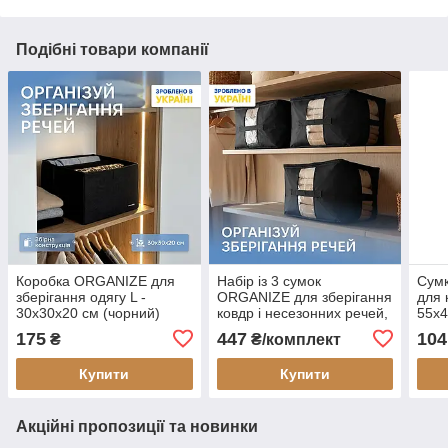
Подібні товари компанії
Коробка ORGANIZE для
Набір із 3 сумок
Сум
зберігання одягу L -
ORGANIZE для зберігання
для 
30x30x20 см (чорний)
ковдр і несезонних речей,
55x4
46×32×29 см чорний (HS-
175
447
104
₴
₴/комплект
3 XL-black)
Купити
Купити
Акційні пропозиції та новинки