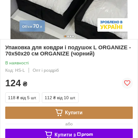
Упаковка для ковдри і подушок L ORGANIZE -
70x50x20 см ORGANIZE (чорний)
В наявності
Код: HS-L
Опт і роздріб
124
₴
118 ₴
від 5 шт.
112 ₴
від 10 шт.
Купити
або
Купити з