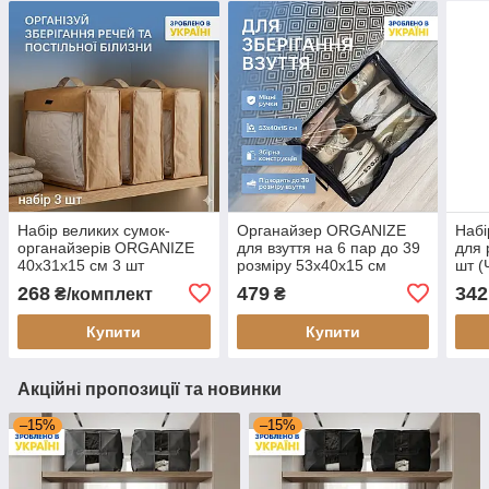
Набір великих сумок-
Органайзер ORGANIZE
Набі
органайзерів ORGANIZE
для взуття на 6 пар до 39
для
40х31х15 см 3 шт
розміру 53х40х15 см
шт (
(бежевий)
(чорний)
268
479
342
₴/комплект
₴
Купити
Купити
Акційні пропозиції та новинки
–15%
–15%