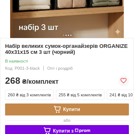
Набір великих сумок-органайзерів ORGANIZE
40х31х15 см 3 шт (чорний)
В наявності
Код: P001-3-black
Опт і роздріб
268
₴/комплект
260 ₴
від 3 комплектів
255 ₴
від 5 комплектів
241 ₴
від 10
Купити
або
Купити з