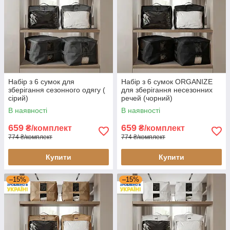
Набір з 6 сумок для
Набір з 6 сумок ORGANIZE
зберігання сезонного одягу (
для зберігання несезонних
сірий)
речей (чорний)
В наявності
В наявності
659
659
₴/комплект
₴/комплект
774 ₴/комплект
774 ₴/комплект
Купити
Купити
–15%
–15%