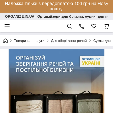
Наложка тільки з передоплатою 100 грн на Нову
пошту.
ORGANIZE.IN.UA - Органайзери для білизни, сумки, для по
Товари та послуги
Для зберігання речей
Сумки для 