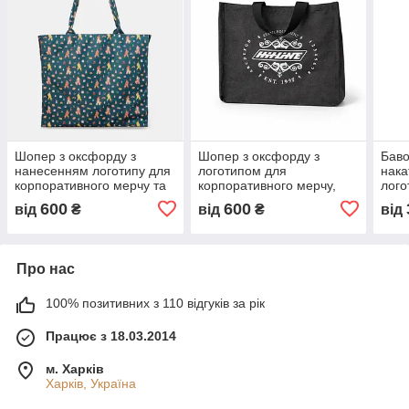
Шопер з оксфорду з
Шопер з оксфорду з
Баво
нанесенням логотипу для
логотипом для
нака
корпоративного мерчу та
корпоративного мерчу,
лого
рекламної продукції
промоакцій та бізнес-
корп
600
600
від
₴
від
₴
від
подарунків
рекл
Про нас
100% позитивних з 110 відгуків за рік
Працює з 18.03.2014
м. Харків
Харків, Україна