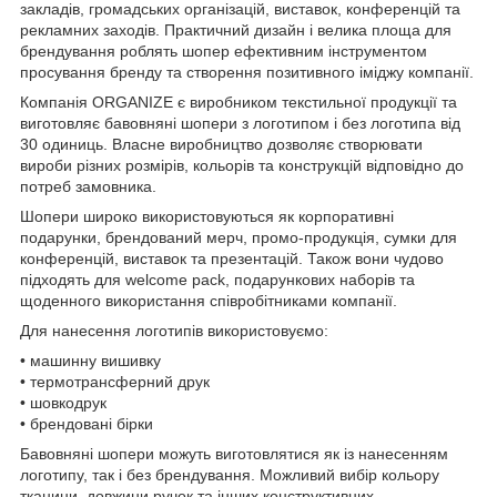
закладів, громадських організацій, виставок, конференцій та
рекламних заходів. Практичний дизайн і велика площа для
брендування роблять шопер ефективним інструментом
просування бренду та створення позитивного іміджу компанії.
Компанія ORGANIZE є виробником текстильної продукції та
виготовляє бавовняні шопери з логотипом і без логотипа від
30 одиниць. Власне виробництво дозволяє створювати
вироби різних розмірів, кольорів та конструкцій відповідно до
потреб замовника.
Шопери широко використовуються як корпоративні
подарунки, брендований мерч, промо-продукція, сумки для
конференцій, виставок та презентацій. Також вони чудово
підходять для welcome pack, подарункових наборів та
щоденного використання співробітниками компанії.
Для нанесення логотипів використовуємо:
• машинну вишивку
• термотрансферний друк
• шовкодрук
• брендовані бірки
Бавовняні шопери можуть виготовлятися як із нанесенням
логотипу, так і без брендування. Можливий вибір кольору
тканини, довжини ручок та інших конструктивних