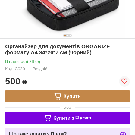
Органайзер для документів ORGANIZE
формату А4 34*26*7 см (чорний)
В наявності 28 од.
Код: C020
Роздріб
500
₴
Купити
або
Купити з
Що таке купити з Пром?