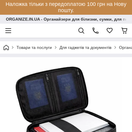
Наложка тільки з передоплатою 100 грн на Нову
пошту.
ORGANIZE.IN.UA - Органайзери для білизни, сумки, для по
Товари та послуги
Для гаджетів та документів
Орган