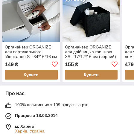
Органайзер ORGANIZE
Органайзер ORGANIZE
Орг
для вертикального
для дрібниць з кришкою
для 
зберігання S - 34*16*16 см
XS - 17*17*16 см (чорний)
демі
(білий)
42 р
149
155
479
₴
₴
(біл
Купити
Купити
Про нас
100% позитивних з 109 відгуків за рік
Працює з 18.03.2014
м. Харків
Харків, Україна