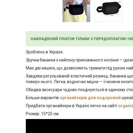
НАКЛАДЕНИЙ ПЛАТІЖ ТІЛЬКИ З ПЕРЕДОПЛАТОЮ 10
Зроблено в Україні.
Зручна бананка з нейлону прихованного носіння
— ідеал
Має дві кишені, що дозволяють тримати під рукою найн
Завдяки регульованій еластичній резинці, бананка щіль
поверх нього. Легка, водночас міцна — її можна носи
Обидва аксесуари чудово поєднуються в єдиному стил
Більше варіантів
органайзерів для подорожей
шукай
Придбати органайзери в Україні легко на сайті
organi
Розмір: 15*25 см