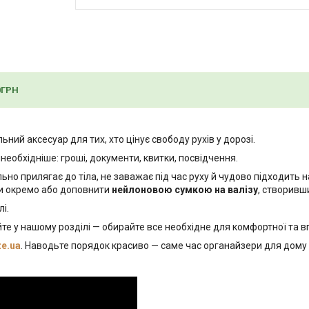
0ГРН
ьний аксесуар для тих, хто цінує свободу рухів у дорозі.
еобхідніше: гроші, документи, квитки, посвідчення.
но прилягає до тіла, не заважає під час руху й чудово підходить на
ти окремо або доповнити
нейлоновою сумкою на валізу
, створивш
і.
те у нашому розділі — обирайте все необхідне для комфортної та 
ze.ua
. Наводьте порядок красиво — саме час органайзери для дому т