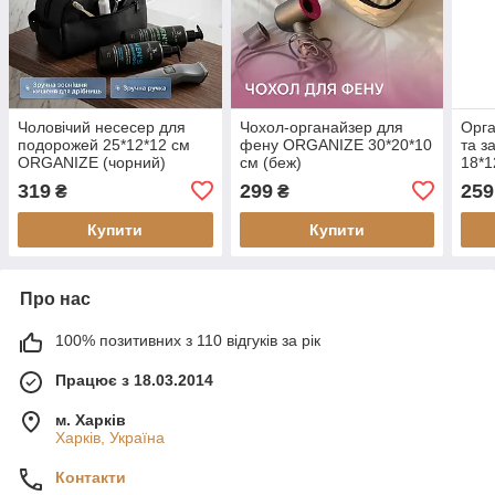
Чоловічий несесер для
Чохол-органайзер для
Орг
подорожей 25*12*12 см
фену ORGANIZE 30*20*10
та 
ORGANIZE (чорний)
см (беж)
18*1
319
299
259
₴
₴
Купити
Купити
Про нас
100% позитивних з 110 відгуків за рік
Працює з 18.03.2014
м. Харків
Харків, Україна
Контакти