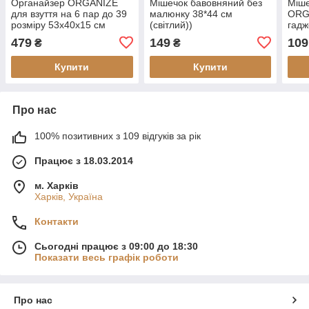
Органайзер ORGANIZE
Мішечок бавовняний без
Міше
для взуття на 6 пар до 39
малюнку 38*44 см
ORGA
розміру 53х40х15 см
(світлий))
гадж
(чорний)
(сві
479
149
109
₴
₴
Купити
Купити
Про нас
100% позитивних з 109 відгуків за рік
Працює з 18.03.2014
м. Харків
Харків, Україна
Контакти
Сьогодні працює з 09:00 до 18:30
Показати весь графік роботи
Про нас