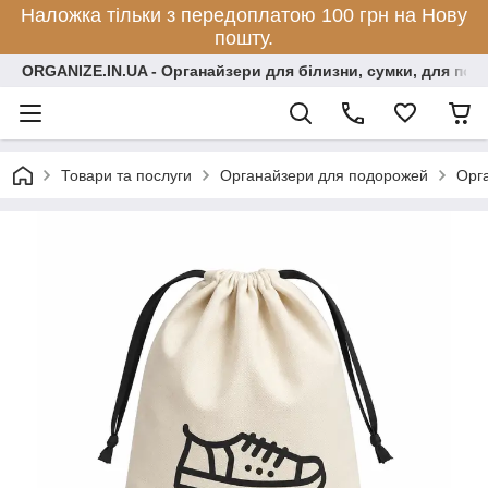
Наложка тільки з передоплатою 100 грн на Нову
пошту.
ORGANIZE.IN.UA - Органайзери для білизни, сумки, для по
Товари та послуги
Органайзери для подорожей
Орга