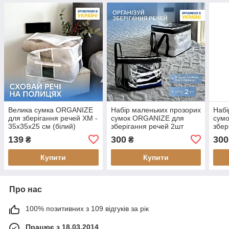
Велика сумка ORGANIZE
Набір маленьких прозорих
Набі
для зберігання речей XM -
сумок ORGANIZE для
сум
35x35x25 см (білий)
зберігання речей 2шт
збер
(чорний)
чорн
139
300
300
₴
₴
Купити
Купити
Про нас
100% позитивних з 109 відгуків за рік
Працює з 18.03.2014