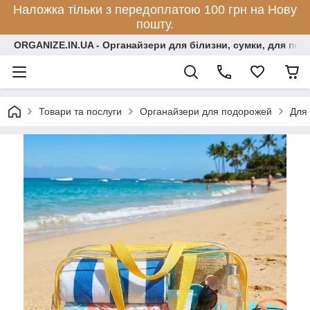
Наложка тільки з передоплатою 100 грн на Нову
пошту.
ORGANIZE.IN.UA - Органайзери для білизни, сумки, для по
Товари та послуги
Органайзери для подорожей
Для