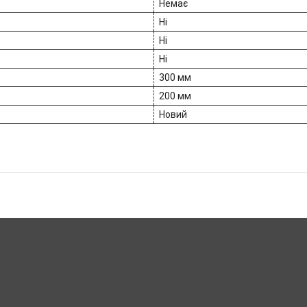
Немає
Ні
Ні
Ні
300 мм
200 мм
Новий