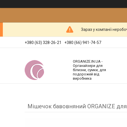
Зараз у компанії неробо
+380 (63) 328-26-21
+380 (66) 941-74-57
ORGANIZE.IN.UA -
Органайзери для
білизни, сумки, для
подорожей від
виробника
Мішечок бавовняний ORGANIZE для ш