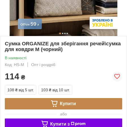
Сумка ORGANIZE для зберігання речей\сумка
для ковдри M (чорний)
В наявності
Код: HS-M
Опт і роздріб
114
₴
108 ₴
від 5 шт.
103 ₴
від 10 шт.
Купити
або
Купити з