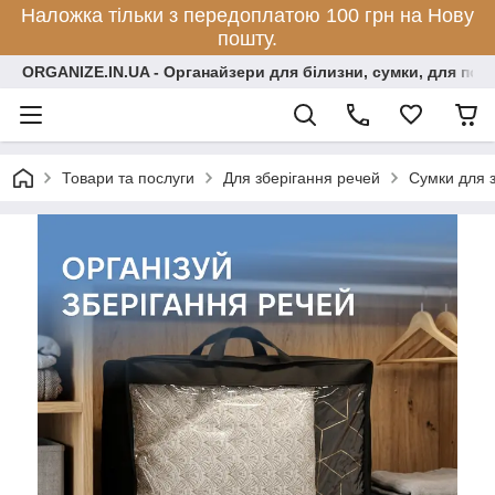
Наложка тільки з передоплатою 100 грн на Нову
пошту.
ORGANIZE.IN.UA - Органайзери для білизни, сумки, для по
Товари та послуги
Для зберігання речей
Сумки для 