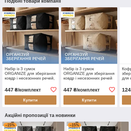
Подібні товари компанії
Набір із 3 сумок
Набір із 3 сумок
Коф
ORGANIZE для зберігання
ORGANIZE для зберігання
збер
ковдр і несезонних речей,
ковдр і несезонних речей
для 
46×32×29 см чорний (HS-
46×32×29 см (бежевий)
3 XL-black)
447
447
124
₴/комплект
₴/комплект
Купити
Купити
Акційні пропозиції та новинки
–15%
–15%