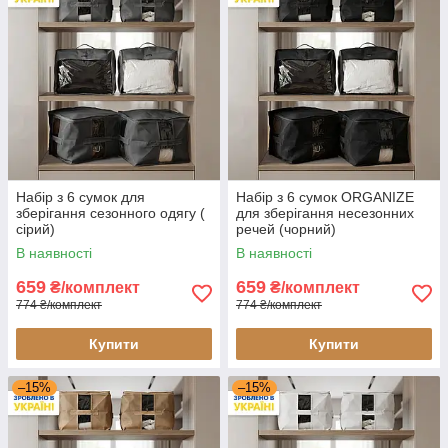
Набір з 6 сумок для
Набір з 6 сумок ORGANIZE
зберігання сезонного одягу (
для зберігання несезонних
сірий)
речей (чорний)
В наявності
В наявності
659
659
₴/комплект
₴/комплект
774 ₴/комплект
774 ₴/комплект
Купити
Купити
–15%
–15%