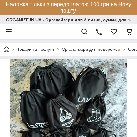
Наложка тільки з передоплатою 100 грн на Нову
пошту.
ORGANIZE.IN.UA - Органайзери для білизни, сумки, для по
Товари та послуги
Органайзери для подорожей
Орга