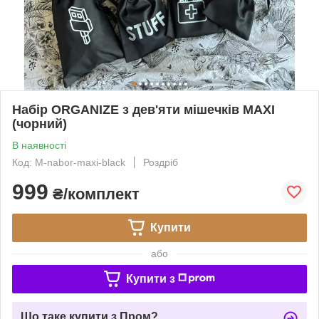
Набір ORGANIZE з дев'яти мішечків MAXI
(чорний)
В наявності
Код: M-nabor-maxi-black
Роздріб
999
₴/комплект
Купити
або
Купити з
Що таке купити з Пром?