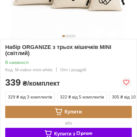
Набір ORGANIZE з трьох мішечків MINI
(світлий)
В наявності
Код: M-nabor-mini-white
Опт і роздріб
339
₴/комплект
329 ₴
від 3 комплектів
322 ₴
від 5 комплектів
305 ₴
від 10
Купити
або
Купити з