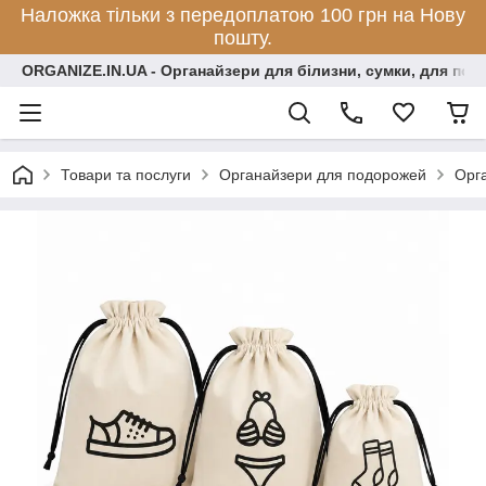
Наложка тільки з передоплатою 100 грн на Нову
пошту.
ORGANIZE.IN.UA - Органайзери для білизни, сумки, для по
Товари та послуги
Органайзери для подорожей
Орга