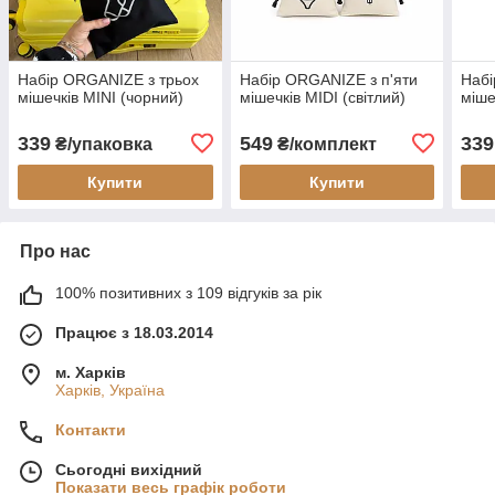
Набір ORGANIZE з трьох
Набір ORGANIZE з п'яти
Набі
мішечків MINI (чорний)
мішечків MIDI (світлий)
міше
339
549
339
₴/упаковка
₴/комплект
Купити
Купити
Про нас
100% позитивних з 109 відгуків за рік
Працює з 18.03.2014
м. Харків
Харків, Україна
Контакти
Сьогодні вихідний
Показати весь графік роботи