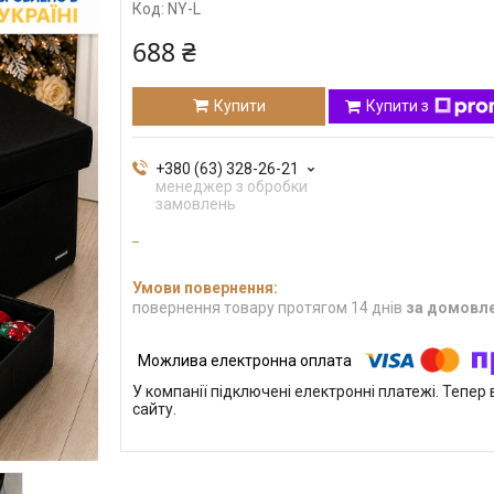
Код:
NY-L
688 ₴
Купити
Купити з
+380 (63) 328-26-21
менеджер з обробки
замовлень
повернення товару протягом 14 днів
за домовл
У компанії підключені електронні платежі. Тепе
сайту.