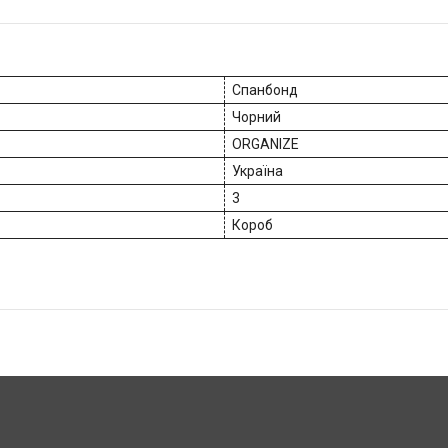
Спанбонд
Чорний
ORGANIZE
Україна
3
Короб