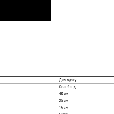
Для одягу
Спанбонд
40 см
25 см
16 см