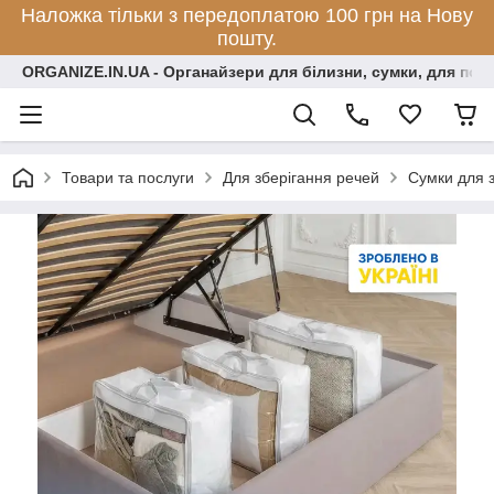
Наложка тільки з передоплатою 100 грн на Нову
пошту.
ORGANIZE.IN.UA - Органайзери для білизни, сумки, для по
Товари та послуги
Для зберігання речей
Сумки для 