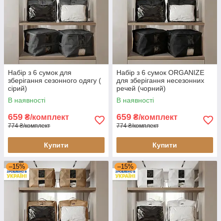
Набір з 6 сумок для
Набір з 6 сумок ORGANIZE
зберігання сезонного одягу (
для зберігання несезонних
сірий)
речей (чорний)
В наявності
В наявності
659
659
₴/комплект
₴/комплект
774 ₴/комплект
774 ₴/комплект
Купити
Купити
–15%
–15%