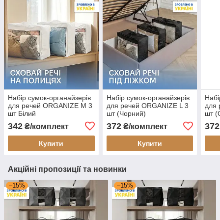
Набір сумок-органайзерів
Набір сумок-органайзерів
Набі
для речей ORGANIZE М 3
для речей ORGANIZE L 3
для 
шт Білий
шт (Чорний)
шт (
342
372
372
₴/комплект
₴/комплект
Купити
Купити
Акційні пропозиції та новинки
–15%
–15%