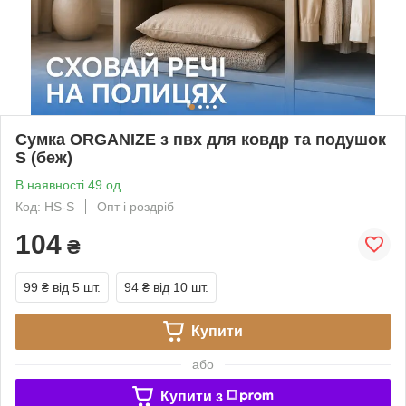
Сумка ORGANIZE з пвх для ковдр та подушок
S (беж)
В наявності 49 од.
Код: HS-S
Опт і роздріб
104
₴
99 ₴
від 5 шт.
94 ₴
від 10 шт.
Купити
або
Купити з