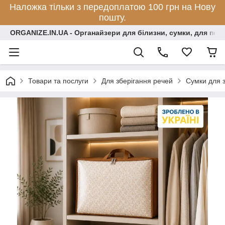
Наложка тільки з передоплатою 100 грн на Нову
пошту.
ORGANIZE.IN.UA - Органайзери для білизни, сумки, для по
Товари та послуги
Для зберігання речей
Сумки для 