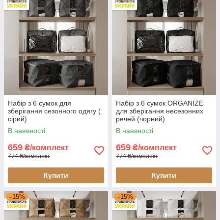
Набір з 6 сумок для
Набір з 6 сумок ORGANIZE
зберігання сезонного одягу (
для зберігання несезонних
сірий)
речей (чорний)
В наявності
В наявності
659
659
₴/комплект
₴/комплект
774 ₴/комплект
774 ₴/комплект
Купити
Купити
–15%
–15%