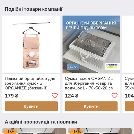
Подібні товари компанії
Підвісний органайзер для
Сумка-чохол ORGANIZE
Сум
зберігання сумок S
для зберігання ковдр та
для 
ORGANIZE (бежевий)
подушок L - 70x50x20 см
55x4
(білий)
179
124
104
₴
₴
Купити
Купити
Акційні пропозиції та новинки
–15%
–15%