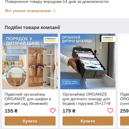
Повернення товару впродовж 14 днів за домовленістю
Всі умови повернення
Подібні товари компанії
Підвісний органайзер
Органайзер ORGANIZE
Підв
ORGANIZE для шафки в
для дитячого комоду для
ORG
дитячий сад (бежевий)
бодіків і підгузків 35×17×8
(син
см (сірий)
155
179
259
₴
₴
Купити
Купити