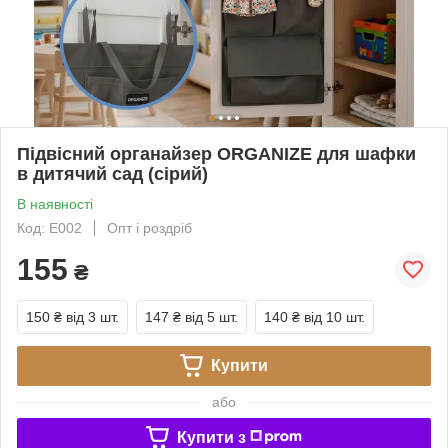
Підвісний органайзер ORGANIZE для шафки
в дитячий сад (сірий)
В наявності
Код: E002
Опт і роздріб
155
₴
150 ₴
від 3 шт.
147 ₴
від 5 шт.
140 ₴
від 10 шт.
Купити
або
Купити з