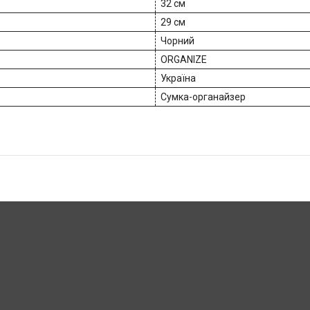
32 см
29 см
Чорний
ORGANIZE
Україна
Сумка-органайзер