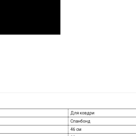
Для ковдри
Спанбонд
46 см