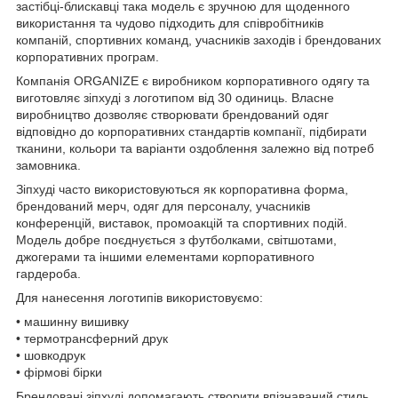
застібці-блискавці така модель є зручною для щоденного
використання та чудово підходить для співробітників
компаній, спортивних команд, учасників заходів і брендованих
корпоративних програм.
Компанія ORGANIZE є виробником корпоративного одягу та
виготовляє зіпхуді з логотипом від 30 одиниць. Власне
виробництво дозволяє створювати брендований одяг
відповідно до корпоративних стандартів компанії, підбирати
тканини, кольори та варіанти оздоблення залежно від потреб
замовника.
Зіпхуді часто використовуються як корпоративна форма,
брендований мерч, одяг для персоналу, учасників
конференцій, виставок, промоакцій та спортивних подій.
Модель добре поєднується з футболками, світшотами,
джогерами та іншими елементами корпоративного
гардероба.
Для нанесення логотипів використовуємо:
• машинну вишивку
• термотрансферний друк
• шовкодрук
• фірмові бірки
Брендовані зіпхуді допомагають створити впізнаваний стиль