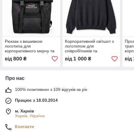
Рюкзак з вишивкою
Корпоративний світшот з
Проз
логотипа для
логотипом для
трап
корпоративного мерчу та
співробітників та
корп
брендованої продукції
брендованого мерчу
та б
800
1 000
від
₴
від
₴
від
Про нас
100% позитивних з 109 відгуків за рік
Працює з 18.03.2014
м. Харків
Харків, Україна
Контакти