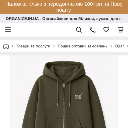
Наложка тільки з передоплатою 100 грн на Нову
пошту.
ORGANIZE.IN.UA - Органайзери для білизни, сумки, для по
Товари та послуги
Пошив оптових замовлень
Одяг