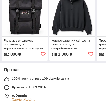
Рюкзак з вишивкою
Корпоративний світшот з
Проз
логотипа для
логотипом для
трап
корпоративного мерчу та
співробітників та
корп
брендованої продукції
брендованого мерчу
та б
800
1 000
від
₴
від
₴
від
Про нас
100% позитивних з 109 відгуків за рік
Працює з 18.03.2014
м. Харків
Харків, Україна