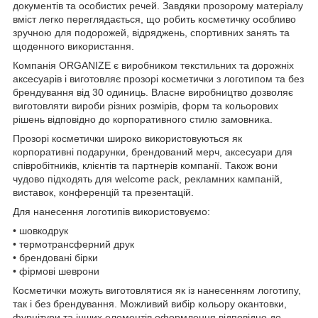
документів та особистих речей. Завдяки прозорому матеріалу
вміст легко переглядається, що робить косметичку особливо
зручною для подорожей, відряджень, спортивних занять та
щоденного використання.
Компанія ORGANIZE є виробником текстильних та дорожніх
аксесуарів і виготовляє прозорі косметички з логотипом та без
брендування від 30 одиниць. Власне виробництво дозволяє
виготовляти вироби різних розмірів, форм та кольорових
рішень відповідно до корпоративного стилю замовника.
Прозорі косметички широко використовуються як
корпоративні подарунки, брендований мерч, аксесуари для
співробітників, клієнтів та партнерів компанії. Також вони
чудово підходять для welcome pack, рекламних кампаній,
виставок, конференцій та презентацій.
Для нанесення логотипів використовуємо:
• шовкодрук
• термотрансферний друк
• брендовані бірки
• фірмові шеврони
Косметички можуть виготовлятися як із нанесенням логотипу,
так і без брендування. Можливий вибір кольору окантовки,
фурнітури та інших елементів оформлення відповідно до