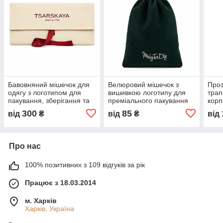
Бавовняний мішечок для
Велюровий мішечок з
Проз
одягу з логотипом для
вишивкою логотипу для
трап
пакування, зберігання та
преміального пакування
корп
корпоративних подарунків
та корпоративних
та б
300
85
від
₴
від
₴
від
подарунків
Про нас
100% позитивних з 109 відгуків за рік
Працює з 18.03.2014
м. Харків
Харків, Україна