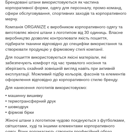
Брендовані штани використовуються як частина
корпоративної форми, одягу для персоналу, промо-команд,
сфери обслуговування, спортивних заходів та корпоративного
мерчу.
Компанія ORGANIZE є виробником корпоративного одягу та
виготовляє жіночі штани з логотипом від 30 одиниць. Власне
виробництво дозволяє контролювати якість пошиття,
підбирати тканини відповідно до специфіки використання та
створювати продукцію у фірмовому стилі компанії.
Для пошиття використовуються якісні матеріали, які
забезпечують комфорт під час тривалого носіння та
зберігають охайний зовнішній вигляд навіть при активній
експлуатації. Можливий підбір кольорів, фасонів та елементів
оформлення відповідно до корпоративного стилю бренду.
Для нанесення логотипів використовуємо:
• машинну вишивку
• термотрансферний друк
• шовкодрук
• фірмові бірки
Жіночі штани з логотипом чудово поєднуються з футболками,
світшотами, худі та іншими елементами корпоративного
одягу. Вони допомагають створити професійний образ