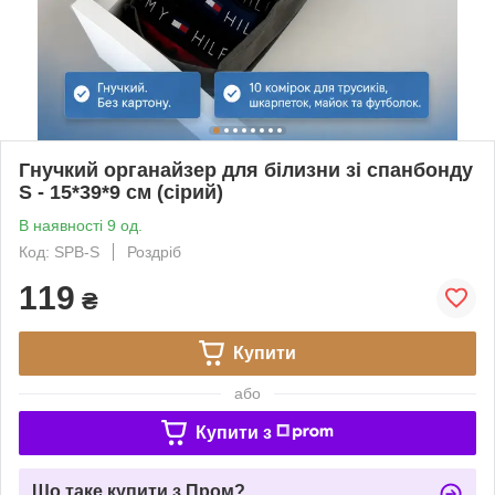
Гнучкий органайзер для білизни зі спанбонду
S - 15*39*9 см (сірий)
В наявності 9 од.
Код: SPB-S
Роздріб
119
₴
Купити
або
Купити з
Що таке купити з Пром?