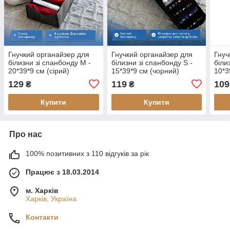
Гнучкий органайзер для
Гнучкий органайзер для
Гнуч
білизни зі спанбонду M -
білизни зі спанбонду S -
біли
20*39*9 см (сірий)
15*39*9 см (чорний)
10*3
129
119
109
₴
₴
Купити
Купити
Про нас
100% позитивних з 110 відгуків за рік
Працює з 18.03.2014
м. Харків
Харків, Україна
Контакти