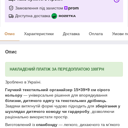
Замовлення під захистом
Доступна доставка
Опис
Характеристики
Доставка
Оплата
Умови п
Опис
НАКЛАДЕНИЙ ПЛАТІЖ ЗА ПЕРЕДОПЛАТОЮ 100ГРН
Зроблено в Україні.
Гнучкий текстильний органайзер 15×39×9 см сірого
кольору
— універсальне рішення для впорядкування
білизни, дитячого одягу та текстильних дрібниць
.
Завдяки витягнутій формі чудово підходить для
зберігання у
шухлядах дитячого комоду чи гардеробу
, дозволяючи
раціонально використати простір.
Виготовлений із
спанбонду
— легкого, дихаючого та м’якого