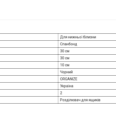
Для нижньої білизни
Спанбонд
30 см
30 см
10 см
Чорний
ORGANIZE
Україна
2
Розділювач для ящиків