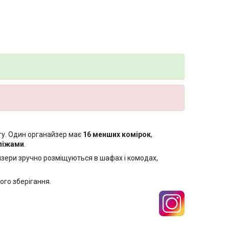
ягу. Один органайзер має
16 менших комірок
,
 піжами
.
айзери зручно розміщуються в шафах і комодах,
ого зберігання.