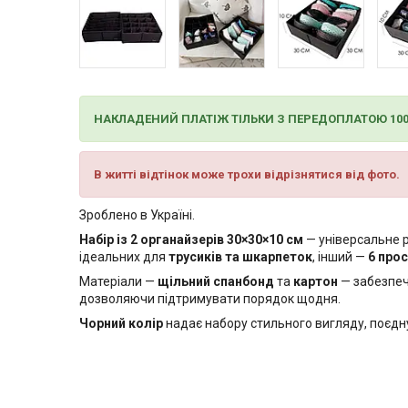
НАКЛАДЕНИЙ ПЛАТІЖ ТІЛЬКИ З ПЕРЕДОПЛАТОЮ 10
В житті відтінок може трохи відрізнятися від фото.
Зроблено в Україні.
Набір із 2 органайзерів 30×30×10 см
— універсальне р
ідеальних для
трусиків та шкарпеток
, інший —
6 прос
Матеріали —
щільний спанбонд
та
картон
— забезпеч
дозволяючи підтримувати порядок щодня.
Чорний колір
надає набору стильного вигляду, поєднує